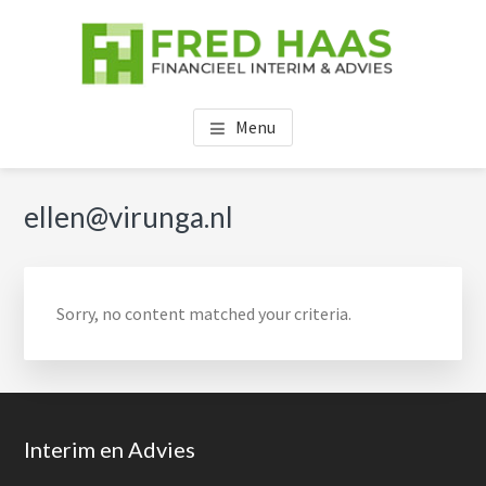
Skip
Skip
Skip
to
to
to
main
primary
footer
content
sidebar
FRED HAAS
Menu
Primary
ellen@virunga.nl
Sidebar
Sorry, no content matched your criteria.
Footer
Interim en Advies